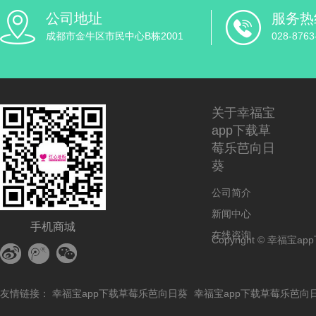
公司地址
服务热
成都市金牛区市民中心B栋2001
028-8763
关于幸福宝
app下载草
莓乐芭向日
葵
公司简介
新闻中心
手机商城
在线咨询
Copyright © 幸福宝app
友情链接：
幸福宝app下载草莓乐芭向日葵
幸福宝app下载草莓乐芭向