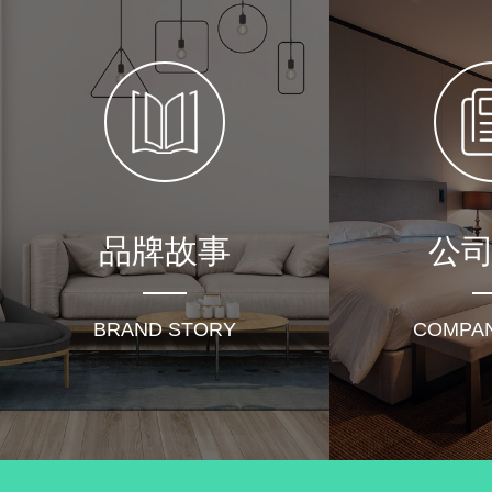
受疫情和房地产市场的
剩...
“ 守店比守寡还难 
品牌故事
公
不...
BRAND STORY
COMPA
前几天去朋友家做客
着...
不知不觉，就是红心
过...