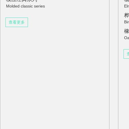
版
Molded classic series
El
Bi
查看更多
Oa