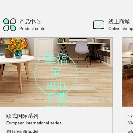
产品中心
线上商城
Product center
Online shopp
幸福
宝
app
下载
草莓
欧式国际系列
破解
European international series
YA
模压经典系列