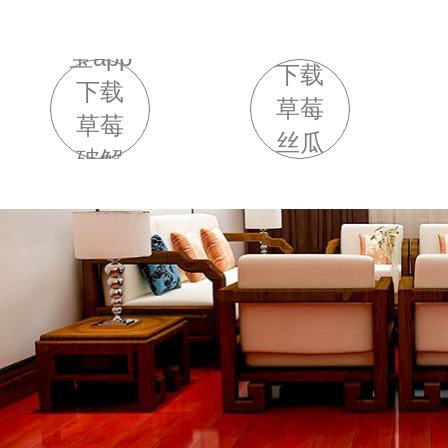
幸福
幸福
宝app
宝app
下载
下载
草莓
草莓
丝瓜
破解
向日
版
葵