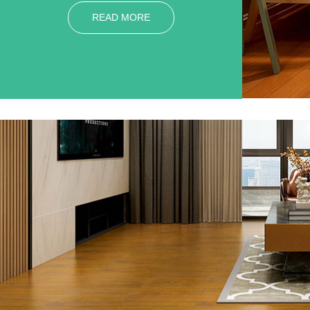
变化而轻微的变化，有着冬暖夏凉的作用;
色泽淡雅 硬槭木地板色泽清新而淡雅，给人以纯
READ MORE
朴自然的感觉，完全适用当今的网络流行语“高端
大气上档次，低调奢华有内涵”正是这种感觉迎合
了当前人们追求高品质生活的需求，因而收到广泛
的认可和称赞，是国际家具设计师们的经典之选。
消震吸音 硬槭木地板另一个显著优点在于它能消
震、吸音，而且具有一定的保健功能，可以适当的
减少运动员在地板上弹跳所带来的震伤机会，常运
用于运动场馆、保龄球馆、壁球馆、高档装修、高
级会所等地方。