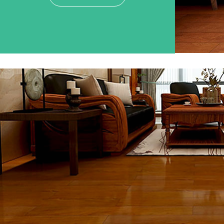
砖和钢铁,冬暖夏凉.