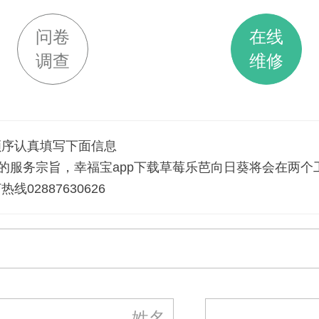
问卷
在线
调查
维修
按顺序认真填写下面信息
葵的服务宗旨，幸福宝app下载草莓乐芭向日葵将会在两
02887630626