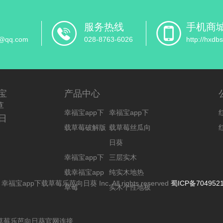
服务热线
手机商
@qq.com
028-8763-6026
http://hxd
宝
产品中心
草
幸福宝app下
幸福宝app下
日
载草莓破解版
载草莓丝瓜向
日葵
幸福宝app下
三层实木
载幸福宝app
纯实木地热
 © 幸福宝app下载草莓乐芭向日葵 Inc. All rights reserved
蜀ICP备704952
草莓
实木个性地板
载草莓乐芭向日葵官网连接