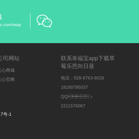
城
bsc.com/wap
幸福宝app下载草莓乐芭向日葵官网服
公司网站
联系幸福宝app下载草
莓乐芭向日葵
红心商城
电话：028-8763-6026
红心官网
18180785037
QQ：
2211576067
17号-1