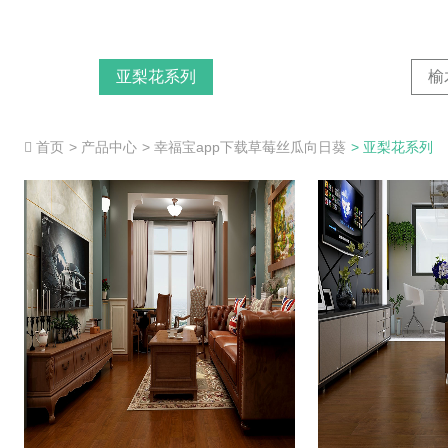
亚梨花系列
榆
首页
> 产品中心
> 幸福宝app下载草莓丝瓜向日葵
> 亚梨花系列