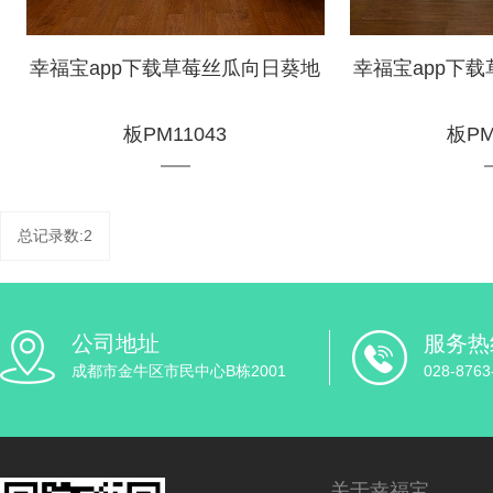
幸福宝app下载草莓丝瓜向日葵地
幸福宝app下
板PM11043
板PM
总记录数:2
公司地址
服务热
成都市金牛区市民中心B栋2001
028-8763
关于幸福宝