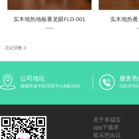
实木地热地板番龙眼FLD-001
实木地热番龙
总记录数:3
公司地址
服务热
成都市金牛区市民中心B栋2001
028-8763
关于幸福宝
app下载草
莓乐芭向日